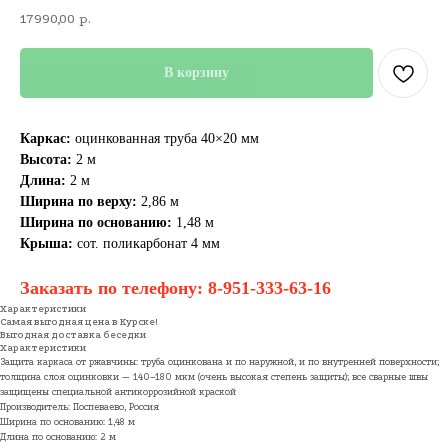
17990,00
р.
В корзину
Каркас:
оцинкованная труба 40×20 мм
Высота:
2 м
Длина:
2 м
Ширина по верху:
2,86 м
Ширина по основанию:
1,48 м
Крыша:
сот. поликарбонат 4 мм
Заказать по телефону:
8-951-333-63-16
Характеристики
Самая выгодная цена в Курске!
Выгодная доставка беседки
Характеристики
Защита каркаса от ржавчины: труба оцинкована и по наружной, и по внутренней поверхности;
толщина слоя оцинковки — 140–180 мкм (очень высокая степень защиты); все сварные швы
защищены специальной антикоррозийной краской
Производитель: Поспеваево, Россия
Ширина по основанию: 1,48 м
Длина по основанию: 2 м