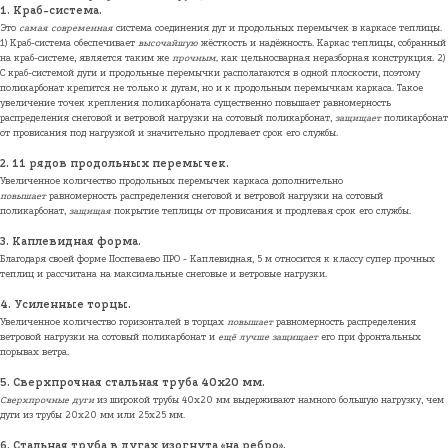
1. Краб-система.
Это
самая современная
система соединения дуг и продольных перемычек в каркасе теплицы.
1) Краб-система обеспечивает
высочайшую
жёсткость и надёжность. Каркас теплицы, собранный
на краб-системе, является таким же
прочным,
как цельносварная неразборная конструкция. 2)
С краб-системой дуги и продольные перемычки располагаются в одной плоскости, поэтому
поликарбонат крепится не только к дугам, но и к продольным перемычкам каркаса. Такое
увеличение точек крепления поликарбоната существенно повышает равномерность
распределения снеговой и ветровой нагрузки на сотовый поликарбонат,
защищает
поликарбонат
от провисания под нагрузкой и значительно продлевает срок его службы.
2. 11 рядов продольных перемычек
.
Увеличенное количество продольных перемычек каркаса дополнительно
повышает
равномерность распределения снеговой и ветровой нагрузки на сотовый
поликарбонат,
защищая
покрытие теплицы от провисания и продлевая срок его службы.
3. Каплевидная форма.
Благодаря своей форме Поспеваево ПРО - Каплевидная, 5 м относится к классу супер прочных
теплиц и рассчитана на максимальные снеговые и ветровые нагрузки.
4. Усиленные торцы
.
Увеличенное количество горизонталей в торцах
повышает
равномерность распределения
ветровой нагрузки на сотовый поликарбонат и
ещё лучше защищает
его при фронтальных
порывах ветра.
5. Сверхпрочная стальная труба 40х20 мм.
Сверхпрочные дуги
из широкой трубы 40х20 мм выдерживают намного большую нагрузку, чем
дуги из трубы 20х20 мм или 25х25 мм.
6. Стальная труба в дугах изогнута «на ребро».