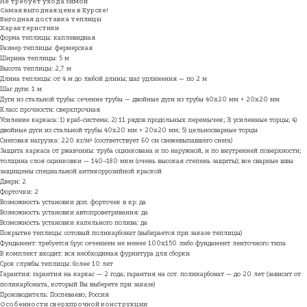
Не требует ухода зимой
Самая выгодная цена в Курске!
Выгодная доставка теплицы
Характеристики
Форма теплицы: каплевидная
Размер теплицы: фермерская
Ширина теплицы: 5 м
Высота теплицы: 2,7 м
Длина теплицы: от 4 м до любой длины; шаг удлинения — по 2 м
Шаг дуги: 1 м
Дуги из стальной трубы: сечение трубы — двойные дуги из трубы 40х20 мм + 20х20 мм
Класс прочности: сверхпрочная
Усиление каркаса: 1) краб-система; 2) 11 рядов продольных перемычек; 3) усиленные торцы; 4)
двойные дуги из стальной трубы 40х20 мм + 20х20 мм; 5) цельносварные торцы
Снеговая нагрузка: 220 кг/м² (соответствует 60 см свежевыпавшего снега)
Защита каркаса от ржавчины: труба оцинкована и по наружной, и по внутренней поверхности;
толщина слоя оцинковки — 140–180 мкм (очень высокая степень защиты); все сварные швы
защищены специальной антикоррозийной краской
Двери: 2
Форточки: 2
Возможность установки доп. форточек в кр: да
Возможность установки автопроветривания: да
Возможность установки капельного полива: да
Покрытие теплицы: сотовый поликарбонат (выбирается при заказе теплицы)
Фундамент: требуется брус сечением не менее 100х150 либо фундамент ленточного типа
В комплект входит: вся необходимая фурнитура для сборки
Срок службы теплицы: более 10 лет
Гарантия: гарантия на каркас — 2 года; гарантия на сот. поликарбонат — до 20 лет (зависит от
поликарбоната, который Вы выберете при заказе)
Производитель: Поспеваево, Россия
Особенности сверхпрочной конструкции