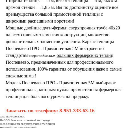
Ширина теплицы — 5 м; высота теплицы — 3 м; высота
прямой стенки — 1,85 м. Вы по достоинству оцените все
преимущества большой прямостенной теплицы с
широкими распашными воротами!
Мощные двойные дуги-фермы; сверхпрочная труба 40х20
на всех силовых элементах конструкции, множество
дополнительных элементов усиления. Каркас теплицы
Поспеваево ПРО - Прямостенная 5М построен по
стандартам
больших фермерских теплиц
сверхнадёжных
Поспеваево
, предназначенных для профессионального
использования. 100% гарантия от обрушения даже в самые
снежные зимы!
Модель Поспеваево ПРО - Прямостенная 5М выбирают
профессионалы, которым нужна прямостенная фермерская
теплица для большого урожая на продажу.
Заказать по телефону:
8-951-333-63-16
Характеристики
На 30% больше полезной площади
Особенности сверхпрочной теплицы
Не требует ухода зимой