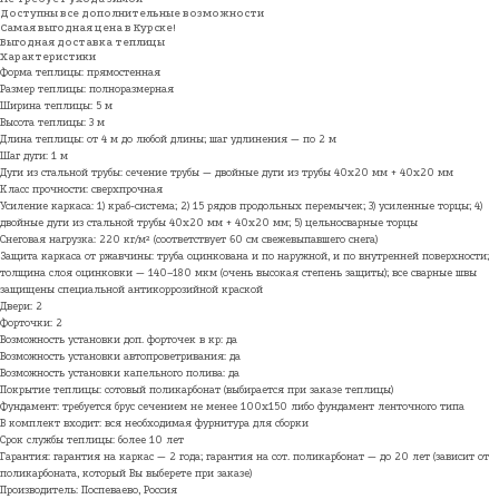
Доступны все дополнительные возможности
Самая выгодная цена в Курске!
Выгодная доставка теплицы
Характеристики
Форма теплицы: прямостенная
Размер теплицы: полноразмерная
Ширина теплицы: 5 м
Высота теплицы: 3 м
Длина теплицы: от 4 м до любой длины; шаг удлинения — по 2 м
Шаг дуги: 1 м
Дуги из стальной трубы: сечение трубы — двойные дуги из трубы 40х20 мм + 40х20 мм
Класс прочности: сверхпрочная
Усиление каркаса: 1) краб-система; 2) 15 рядов продольных перемычек; 3) усиленные торцы; 4)
двойные дуги из стальной трубы 40х20 мм + 40х20 мм; 5) цельносварные торцы
Снеговая нагрузка: 220 кг/м² (соответствует 60 см свежевыпавшего снега)
Защита каркаса от ржавчины: труба оцинкована и по наружной, и по внутренней поверхности;
толщина слоя оцинковки — 140–180 мкм (очень высокая степень защиты); все сварные швы
защищены специальной антикоррозийной краской
Двери: 2
Форточки: 2
Возможность установки доп. форточек в кр: да
Возможность установки автопроветривания: да
Возможность установки капельного полива: да
Покрытие теплицы: сотовый поликарбонат (выбирается при заказе теплицы)
Фундамент: требуется брус сечением не менее 100х150 либо фундамент ленточного типа
В комплект входит: вся необходимая фурнитура для сборки
Срок службы теплицы: более 10 лет
Гарантия: гарантия на каркас — 2 года; гарантия на сот. поликарбонат — до 20 лет (зависит от
поликарбоната, который Вы выберете при заказе)
Производитель: Поспеваево, Россия