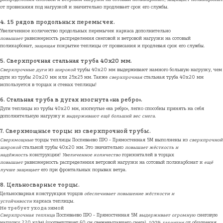
от провисания под нагрузкой и значительно продлевает срок его службы.
4. 15 рядов продольных перемычек.
Увеличенное количество продольных перемычек каркаса дополнительно
повышает
равномерность распределения снеговой и ветровой нагрузки на сотовый
поликарбонат,
защищая
покрытие теплицы от провисания и продлевая срок его службы.
5. Сверхпрочная стальная труба 40х20 мм.
Сверхпрочные дуги
из
широкой
трубы 40х20 мм выдерживают намного большую нагрузку, чем
дуги из трубы 20х20 мм или 25х25 мм. Также
сверхпрочная
стальная труба 40х20 мм
используется в торцах и стенах теплицы!
6. Стальная труба в дугах изогнута «на ребро».
Дуги теплицы из трубы 40х20 мм, изогнутые «на ребро», легко способны принять на себя
дополнительную нагрузку и
выдерживают
ещё больший вес снега
.
7. Сверхмощные торцы из сверхпрочной трубы.
Сверхмощные
торцы теплицы Поспеваево ПРО - Прямостенная 5М выполнены из
сверхпрочной
широкой
стальной трубы 40х20 мм.
Это значительно
повышает жёсткость и
надёжность
конструкции!
Увеличенное количество
горизонталей в торцах
повышает
равномерность распределения ветровой нагрузки на сотовый поликарбонат и
ещё
лучше защищает
его при фронтальных порывах ветра.
8. Цельносварные торцы.
Цельносварная конструкция торцов
обеспечивает
повышение жёсткости и
устойчивости
каркаса теплицы.
Не требует ухода зимой
Сверхпрочная теплица
Поспеваево ПРО - Прямостенная 5М
выдерживает огромную
снеговую
нагрузку 220 кг/м² (соответствует 60 см свежевыпавшего снега).
100% гарантия
от обрушения