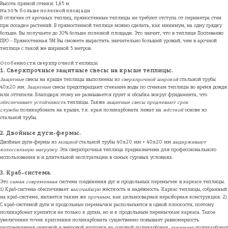
Высота прямой стенки: 1,85 м
На 30% больше полезной площади
В отличие от арочных теплиц, прямостенные теплицы не требуют отступа от периметра стен
при посадке растений. В прямостенной теплице можно сделать, как минимум, на одну грядку
больше. Вы получаете до 30% больше полезной площади. Это значит, что в теплице Поспеваево
ПРО - Прямостенная 5М Вы сможете вырастить значительно больший урожай, чем в арочной
теплице с такой же шириной 5 метров.
Особенности сверхпрочной теплицы
1. Сверхпрочные защитные свесы на крыше теплицы.
Защитные
свесы на крыше теплицы выполнены из
сверхпрочной широкой
стальной трубы
40х20 мм.
Защитные
свесы предотвращают стекание воды по стенкам теплицы во время дождя
или оттепели. Благодаря этому не размывается грунт и обсыбка вокруг фундамента, что
обеспечивает устойчивость
теплицы. Также
защитные свесы продлевают срок
службы
поликарбоната на крыше, т.к. края поликарбоната лежат на
жёсткой
основе из
стальной трубы.
2. Двойные дуги-фермы.
Двойные дуги-фермы из
мощной
стальной трубы 40х20 мм + 40х20 мм
выдерживают
колоссальную нагрузку
. Эта сверхпрочная теплица предназначена для профессионального
использования и и длительной эксплуатации в самых суровых условиях.
3. Краб-система.
Это
самая современная
система соединения дуг и продольных перемычек в каркасе теплицы.
1) Краб-система обеспечивает
высочайшую
жёсткость и надёжность. Каркас теплицы, собранный
на краб-системе, является таким же
прочным
, как цельносварная неразборная конструкция. 2)
С краб-системой дуги и продольные перемычки располагаются в одной плоскости, поэтому
поликарбонат крепится не только к дугам, но и к продольным перемычкам каркаса. Такое
увеличение точек крепления поликарбоната существенно повышает равномерность
распределения снеговой и ветровой нагрузки на сотовый поликарбонат,
защищает
поликарбонат