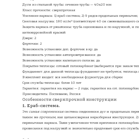
Дуги из стальной трубы: сечение трубы — 40х20 мм
Класс прочности: сверхпрочная
Усиление каркаса: 1) краб-система; 2) 9 рядов продольных перемычек
Снеговая нагрузка: 180 кг/м² (соответствует 40 см свежевыпавшего с
Защита каркаса от ржавчины: труба оцинкована и по наружной, и п
антикоррозийной краской
Двери: 2
Форточки: 2
Возможность установки доп. форточек в кр: да
Возможность установки автопроветривания: да
Возможность установки капельного полива: да
Покрытие теплицы: сотовый поликарбонат (выбирается при заказе те
Фундамент: для данной теплицы фундамент не требуется; теплица к
В комплект входит: вся необходимая фурнитура для сборки
Срок службы теплицы: более 10 лет
Гарантия: гарантия на каркас — 2 года; гарантия на сот. поликарбона
Производитель: Поспеваево, Россия
Особенности сверхпрочной конструкции
1. Краб-система.
Это
самая современная
система соединения дуг и продольных перем
таким же
прочным,
как цельносварная неразборная конструкция. 2) 
перемычкам каркаса. Такое увеличение точек крепления поликарбон
провисания под нагрузкой и значительно продлевает срок его службы