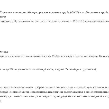
; 3) усиленные торцы; 4) сверхпрочная стальная труба 40х20 мм; 5) стальная труба
нега)
о внутренней поверхности; толщина слоя оцинковки — 140–180 мкм (очень высок
плицы)
репится к земле с помощью надёжных Т-образных грунтозацепов, которые Вы полу
т — до 20 лет (зависит от поликарбоната, который Вы выберете при заказе)
ычек в каркасе теплицы. 1) Краб-система обеспечивает
высочайшую
жёсткость и 
С краб-системой дуги и продольные перемычки располагаются в одной плоскости, 
ата существенно повышает равномерность распределения снеговой и ветровой наг
.