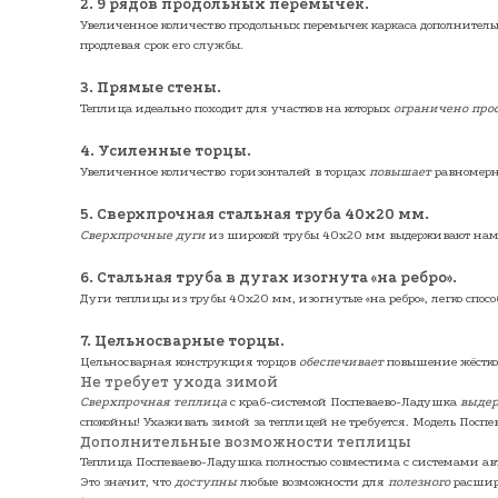
2. 9 рядов продольных перемычек
.
Увеличенное количество продольных перемычек каркаса дополнител
продлевая срок его службы.
3. Прямые стены.
Теплица идеально походит для участков на которых
ограничено про
4. Усиленные торцы
.
Увеличенное количество горизонталей в торцах
повышает
равномерно
5. Сверхпрочная стальная труба 40х20 мм.
Сверхпрочные дуги
из широкой трубы 40х20 мм выдерживают намн
6. Стальная труба в дугах изогнута «на ребро».
Дуги теплицы из трубы 40х20 мм, изогнутые «на ребро», легко спо
7. Цельносварные торцы.
Цельносварная конструкция торцов
обеспечивает
повышение жёсткос
Не требует ухода зимой
Сверхпрочная теплица
с краб-системой Поспеваево-Ладушка
выде
спокойны! Ухаживать зимой за теплицей не требуется. Модель Поспе
Дополнительные возможности теплицы
Теплица Поспеваево-Ладушка полностью совместима с системами ав
Это значит, что
доступны
любые возможности для
полезного
расши