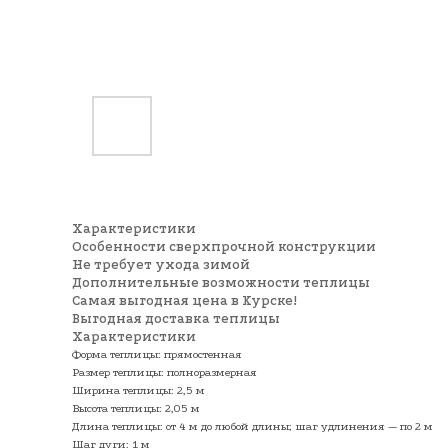
Характеристики
Особенности сверхпрочной конструкции
Не требует ухода зимой
Дополнительные возможности теплицы
Самая выгодная цена в Курске!
Выгодная доставка теплицы
Характеристики
Форма теплицы: прямостенная
Размер теплицы: полноразмерная
Ширина теплицы: 2,5 м
Высота теплицы: 2,05 м
Длина теплицы: от 4 м до любой длины; шаг удлинения — по 2 м
Шаг дуги: 1 м