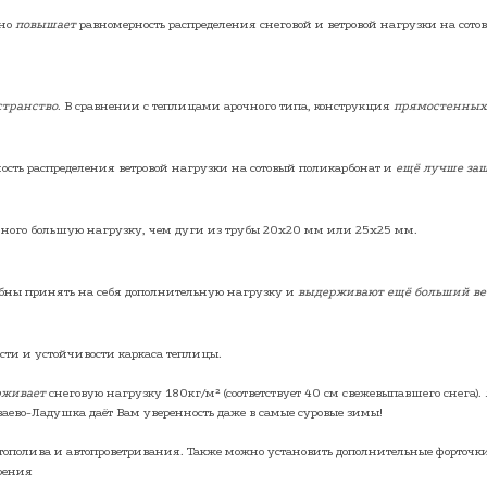
ьно
повышает
равномерность распределения снеговой и ветровой нагрузки на сото
странство
. В сравнении с теплицами арочного типа, конструкция
прямостенных
сть распределения ветровой нагрузки на сотовый поликарбонат и
ещё лучше за
ого большую нагрузку, чем дуги из трубы 20х20 мм или 25х25 мм.
собны принять на себя дополнительную нагрузку и
выдерживают ещё больший вес
ти и устойчивости каркаса теплицы.
рживает
снеговую нагрузку 180кг/м² (соответствует 40 см свежевыпавшего снега).
ваево-Ладушка даёт Вам уверенность даже в самые суровые зимы!
тополива и автопроветривания. Также можно установить дополнительные форточк
рения