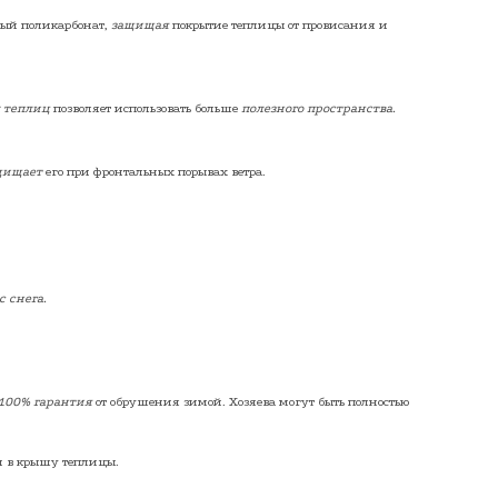
вый поликарбонат,
защищая
покрытие теплицы от провисания и
 теплиц
позволяет использовать больше
полезного пространства.
щищает
его при фронтальных порывах ветра.
 снега.
100% гарантия
от обрушения зимой. Хозяева могут быть полностью
и в крышу теплицы.