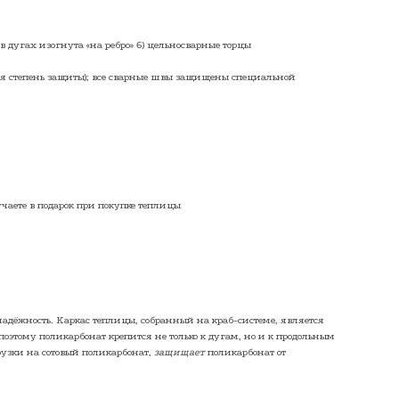
 в дугах изогнута «на ребро» 6) цельносварные торцы
ая степень защиты); все сварные швы защищены специальной
чаете в подарок при покупке теплицы
надёжность. Каркас теплицы, собранный на краб-системе, является
поэтому поликарбонат крепится не только к дугам, но и к продольным
рузки на сотовый поликарбонат,
защищает
поликарбонат от