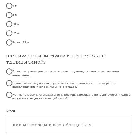
6 м
8 м
10 м
12 м
Более 12 м
ПЛАНИРУЕТЕ ЛИ ВЫ СТРЯХИВАТЬ СНЕГ С КРЫШИ
ТЕПЛИЦЫ ЗИМОЙ?
Планирую регулярно стряхивать снег, не дожидаясь его значительного
накопления.
Планирую периодически стряхивать избыточный снег, — по мере его
накопления или после сильных снегопадов.
Нет, при любых снегопадах снег с теплицы стряхивать не планируется. Полное
отсутствие ухода за теплицей зимой.
Имя